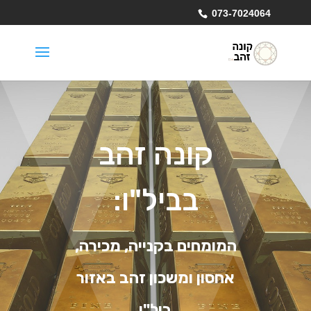
073-7024064
קונה זהב
בביל"ו:
המומחים בקנייה, מכירה,
אחסון ומשכון זהב באזור
ביל"ו