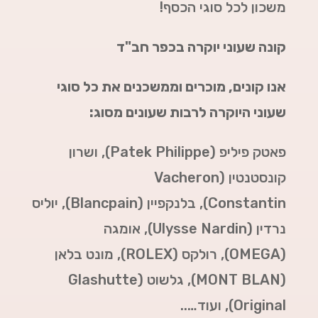
משכון לכל סוגי הכסף!
קונה שעוני יוקרה בכפר חב"ד
אנו קונים, מוכרים וממשכנים את כל סוגי
שעוני היוקרה לרבות שעונים מסוג:
פאטק פיליפ (Patek Philippe),
ושרון
קונסטנטין (Vacheron
Constantin),
בלנקפיין (Blancpain),
יוליס
נרדין (Ulysse Nardin),
אומגה
(
OMEGA
),
רולקס (
ROLEX
),
מונט בלאן
(
MONT BLAN
),
גלשוט (Glashutte
Original),
ועוד…..