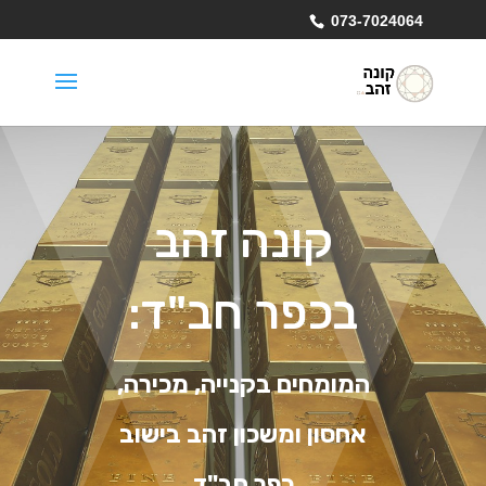
073-7024064
קונה זהב
בכפר חב"ד:
המומחים בקנייה, מכירה,
אחסון ומשכון זהב בישוב
כפר חב"ד