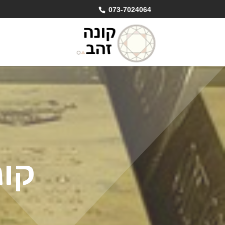
073-7024064
קונ