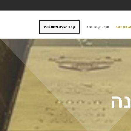
בון זהב
מגזין קונה זהב
קבל הצעה משתלמת
נה