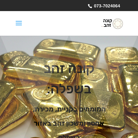
073-7024064
קונה זהב
בשפלה:
המומחים בקניית, מכירת,
אחסון ומשכון זהב באזור
השפלה