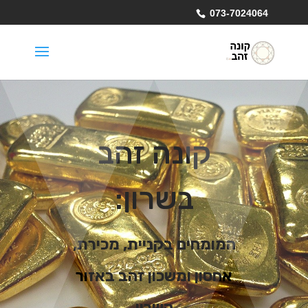
073-7024064
קונה זהב
בשרון:
המומחים בקניית, מכירת,
אחסון ומשכון זהב באזור
השרון