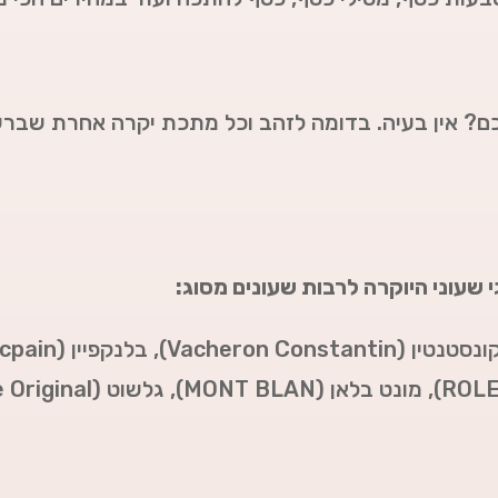
ם? אין בעיה. בדומה לזהב וכל מתכת יקרה אחרת שברש
י שעוני היוקרה לרבות שעונים מסוג:
ן (Vacheron Constantin),
בלנקפיין (Blancpain),
ROL
),
מונט בלאן (
MONT BLAN
),
גלשוט (Glashutte Original),