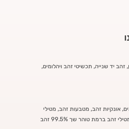
ו
 זהב יד שנייה, תכשיטי זהב ויהלומים,
ם, אונקיות זהב, מטבעות זהב, מטילי
זהב, זהב להתכה ועוד במחירים הכי משתלמים בתל מונד. אצלנו ניתן לקנות מטבעות אמתיים ומטילי זהב ברמת טוהר שך 99.5% זהב