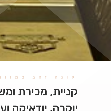
קונה זהב במזומ
קניית, מכירת ומשכ
יוקרה, יודאיקה וע